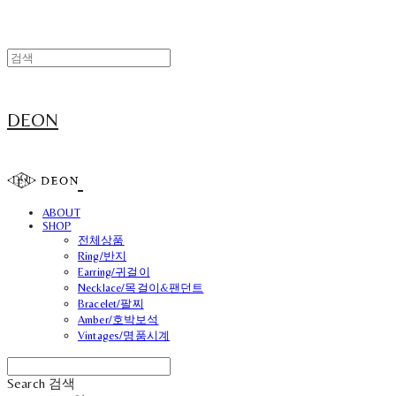
DEON
ABOUT
SHOP
전체상품
Ring/반지
Earring/귀걸이
Necklace/목걸이&팬던트
Bracelet/팔찌
Amber/호박보석
Vintages/명품시계
Search
검색