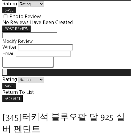
Rating
SAVE
Photo Review
No Reviews Have Been Created.
POST REVIEW
Modify Review
Writer
Email
Rating
SAVE
Return To List
구매하기
[345]터키석 블루오팔 달 925 실
버 펜던트