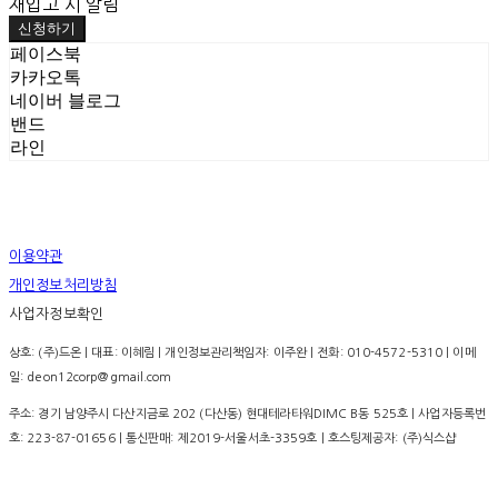
재입고 시 알림
신청하기
페이스북
카카오톡
네이버 블로그
밴드
라인
이용약관
개인정보처리방침
사업자정보확인
상호: (주)드온 | 대표: 이혜림 | 개인정보관리책임자: 이주완 | 전화: 010-4572-5310 | 이메
일: deon12corp@gmail.com
주소: 경기 남양주시 다산지금로 202 (다산동) 현대테라타워DIMC B동 525호 | 사업자등록번
호:
223-87-01656
| 통신판매:
제2019-서울서초-3359호
| 호스팅제공자: (주)식스샵