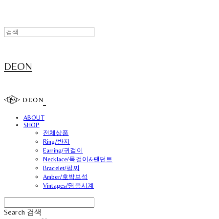
DEON
ABOUT
SHOP
전체상품
Ring/반지
Earring/귀걸이
Necklace/목걸이&팬던트
Bracelet/팔찌
Amber/호박보석
Vintages/명품시계
Search
검색