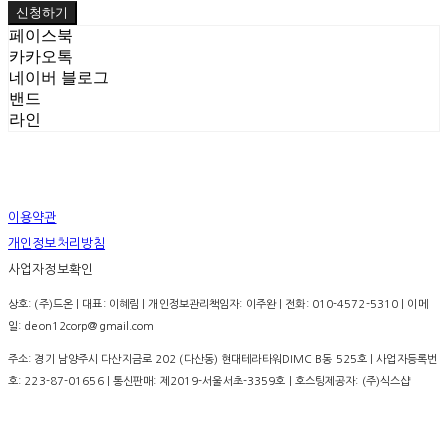
신청하기
페이스북
카카오톡
네이버 블로그
밴드
라인
이용약관
개인정보처리방침
사업자정보확인
상호: (주)드온 | 대표: 이혜림 | 개인정보관리책임자: 이주완 | 전화: 010-4572-5310 | 이메
일: deon12corp@gmail.com
주소: 경기 남양주시 다산지금로 202 (다산동) 현대테라타워DIMC B동 525호 | 사업자등록번
호:
223-87-01656
| 통신판매:
제2019-서울서초-3359호
| 호스팅제공자: (주)식스샵