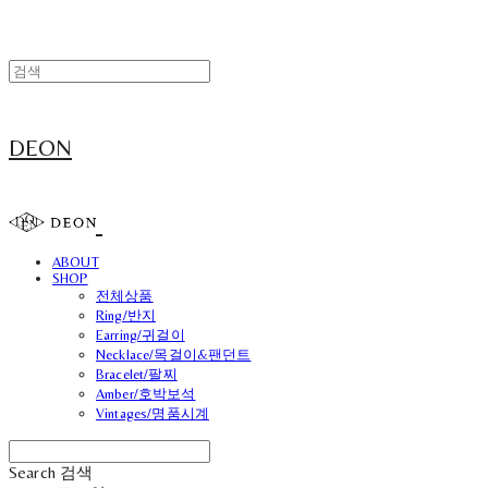
DEON
ABOUT
SHOP
전체상품
Ring/반지
Earring/귀걸이
Necklace/목걸이&팬던트
Bracelet/팔찌
Amber/호박보석
Vintages/명품시계
Search
검색