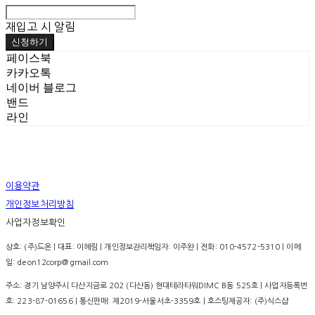
재입고 시 알림
신청하기
페이스북
카카오톡
네이버 블로그
밴드
라인
이용약관
개인정보처리방침
사업자정보확인
상호: (주)드온 | 대표: 이혜림 | 개인정보관리책임자: 이주완 | 전화: 010-4572-5310 | 이메
일: deon12corp@gmail.com
주소: 경기 남양주시 다산지금로 202 (다산동) 현대테라타워DIMC B동 525호 | 사업자등록번
호:
223-87-01656
| 통신판매:
제2019-서울서초-3359호
| 호스팅제공자: (주)식스샵