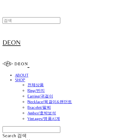
DEON
ABOUT
SHOP
전체상품
Ring/반지
Earring/귀걸이
Necklace/목걸이&팬던트
Bracelet/팔찌
Amber/호박보석
Vintages/명품시계
Search
검색