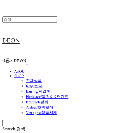
DEON
ABOUT
SHOP
전체상품
Ring/반지
Earring/귀걸이
Necklace/목걸이&팬던트
Bracelet/팔찌
Amber/호박보석
Vintages/명품시계
Search
검색