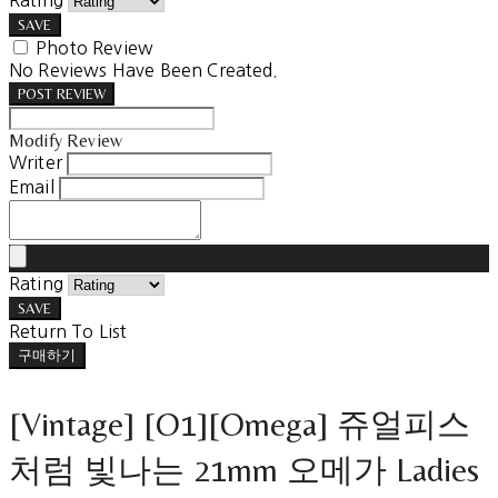
Rating
SAVE
Photo Review
No Reviews Have Been Created.
POST REVIEW
Modify Review
Writer
Email
Rating
SAVE
Return To List
구매하기
[Vintage] [O1][Omega] 쥬얼피스
처럼 빛나는 21mm 오메가 Ladies