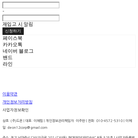
-
재입고 시 알림
신청하기
페이스북
카카오톡
네이버 블로그
밴드
라인
이용약관
개인정보처리방침
사업자정보확인
상호: (주)드온 | 대표: 이혜림 | 개인정보관리책임자: 이주완 | 전화: 010-4572-5310 | 이메
일: deon12corp@gmail.com
주소: 경기 남양주시 다산지금로 202 (다산동) 현대테라타워DIMC B동 525호 | 사업자등록번