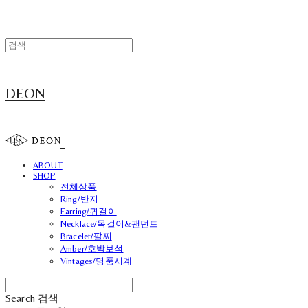
DEON
ABOUT
SHOP
전체상품
Ring/반지
Earring/귀걸이
Necklace/목걸이&팬던트
Bracelet/팔찌
Amber/호박보석
Vintages/명품시계
Search
검색