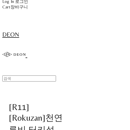
Log In
로그인
Cart
장바구니
DEON
[R11]
[Rokuzan]천연
루비 터키석